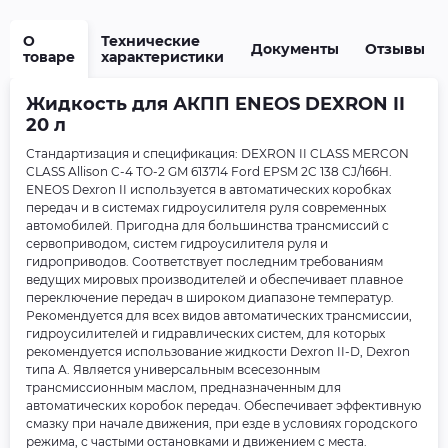
О
Технические
Документы
Отзывы
товаре
характеристики
Жидкость для АКПП ENEOS DEXRON II
20 л
Стандартизация и спецификация: DEXRON II CLASS MERCON
CLASS Allison C-4 TO-2 GM 613714 Ford EPSM 2C 138 CJ/166H.
ENEOS Dexron II используется в автоматических коробках
передач и в системах гидроусилителя руля современных
автомобилей. Пригодна для большинства трансмиссий с
сервоприводом, систем гидроусилителя руля и
гидроприводов. Соответствует последним требованиям
ведущих мировых производителей и обеспечивает плавное
переключение передач в широком диапазоне температур.
Рекомендуется для всех видов автоматических трансмиссии,
гидроусилителей и гидравлических систем, для которых
рекомендуется использование жидкости Dexron II-D, Dexron
типа A. Является универсальным всесезонным
трансмиссионным маслом, предназначенным для
автоматических коробок передач. Обеспечивает эффективную
смазку при начале движения, при езде в условиях городского
режима, с частыми остановками и движением с места.