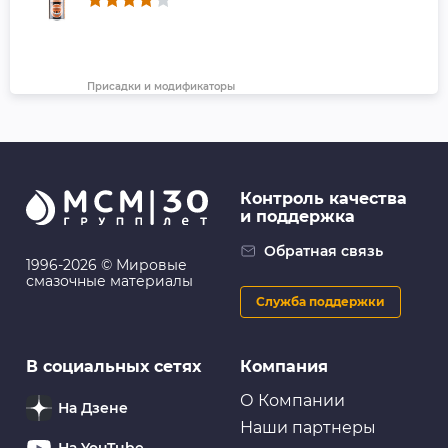
Присадки и модификаторы
VMP AUTO Реметаллизант Resurs Total AT д/
авт.трансмиссии, 50г пласт.флакон
Контроль качества
и поддержка
Трансмиссионные фильтры
Фильтр трансмиссии Masuma (SF190A, JT417K) с
Обратная связь
прокладкой поддона
1996-2026 © Мировые
смазочные материалы
Служба поддержки
Трансмиссионные фильтры
В социальных сетях
Компания
Фильтр АКПП Double Force-DFT3421
О Компании
На Дзене
Наши партнеры