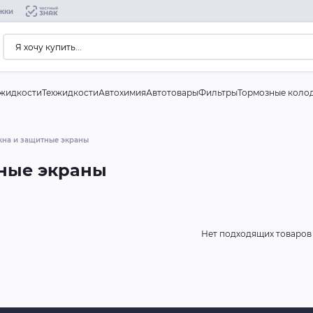
жки
жидкости
Техжидкости
Автохимия
Автотовары
Фильтры
Тормозные коло
кна и защитные экраны
тные экраны
Нет подходящих товаров