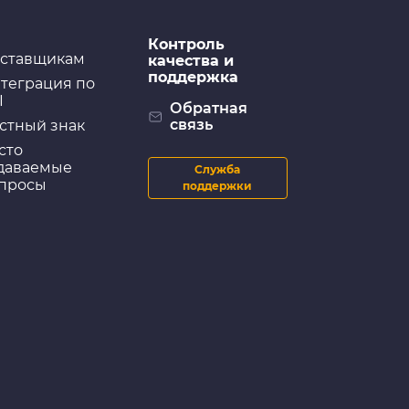
Контроль
ставщикам
качества и
поддержка
теграция по
I
Обратная
связь
стный знак
сто
даваемые
Служба
просы
поддержки