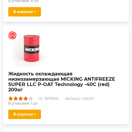
В упаковке:
8
шт.
В корзину +
Жидкость охлаждающая
низкозамерзающая MICKING ANTIFREEZE
SUPER LLC P-OAT Technology -40C (red)
200кг
ID: 1679500
Артикул: MA1011
В упаковке:
1
шт.
В корзину +