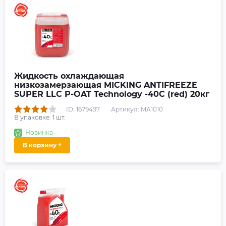
Жидкость охлаждающая
низкозамерзающая MICKING ANTIFREEZE
SUPER LLC P-OAT Technology -40C (red) 20кг
ID: 1679497
Артикул: MA1010
В упаковке:
1
шт.
Новинка
В корзину +