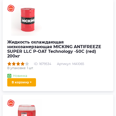
Жидкость охлаждающая
низкозамерзающая MICKING ANTIFREEZE
SUPER LLC P-OAT Technology -50C (red)
200кг
ID: 1679534
Артикул: MA1065
В упаковке:
1
шт.
Новинка
В корзину +