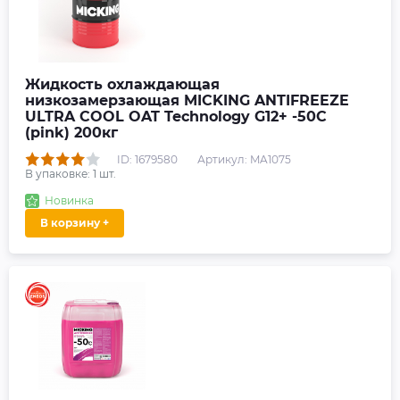
Жидкость охлаждающая
низкозамерзающая MICKING ANTIFREEZE
ULTRA COOL OAT Technology G12+ -50C
(pink) 200кг
ID: 1679580
Артикул: MA1075
В упаковке:
1
шт.
Новинка
В корзину +