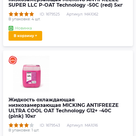
SUPER LLC P-OAT Technology -50C (red) 5кг
ID: 1679525
Артикул: MA1062
В упаковке:
4
шт.
Новинка
В корзину +
Жидкость охлаждающая
низкозамерзающая MICKING ANTIFREEZE
ULTRA COOL OAT Technology G12+ -40C
(pink) 10кг
ID: 1679543
Артикул: MA1016
В упаковке:
1
шт.