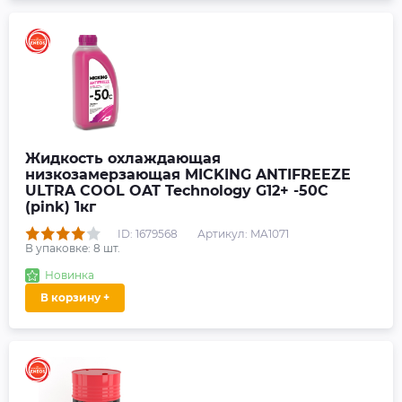
Жидкость охлаждающая
низкозамерзающая MICKING ANTIFREEZE
ULTRA COOL OAT Technology G12+ -50C
(pink) 1кг
ID: 1679568
Артикул: MA1071
В упаковке:
8
шт.
Новинка
В корзину +