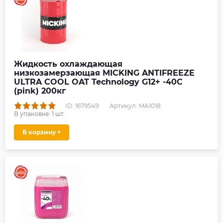
Жидкость охлаждающая
низкозамерзающая MICKING ANTIFREEZE
ULTRA COOL OAT Technology G12+ -40C
(pink) 200кг
ID: 1679549
Артикул: MA1018
В упаковке:
1
шт.
В корзину +