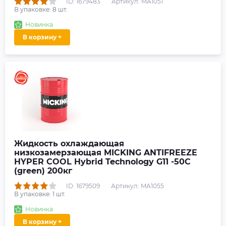
ID: 1679483
Артикул: MA1051
В упаковке:
8
шт.
Новинка
В корзину +
Жидкость охлаждающая
низкозамерзающая MICKING ANTIFREEZE
HYPER COOL Hybrid Technology G11 -50C
(green) 200кг
ID: 1679509
Артикул: MA1055
В упаковке:
1
шт.
Новинка
В корзину +