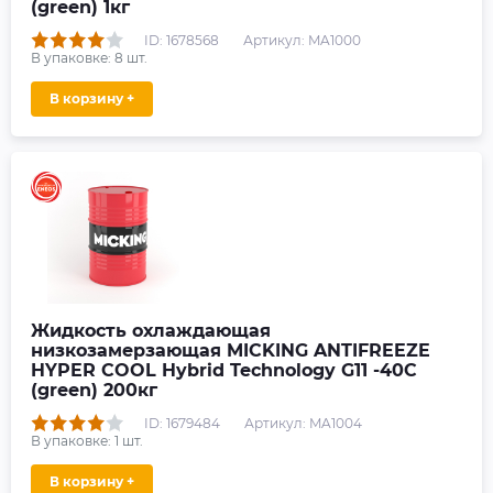
(green) 1кг
ID: 1678568
Артикул: MA1000
В упаковке:
8
шт.
В корзину +
Жидкость охлаждающая
низкозамерзающая MICKING ANTIFREEZE
HYPER COOL Hybrid Technology G11 -40C
(green) 200кг
ID: 1679484
Артикул: MA1004
В упаковке:
1
шт.
В корзину +