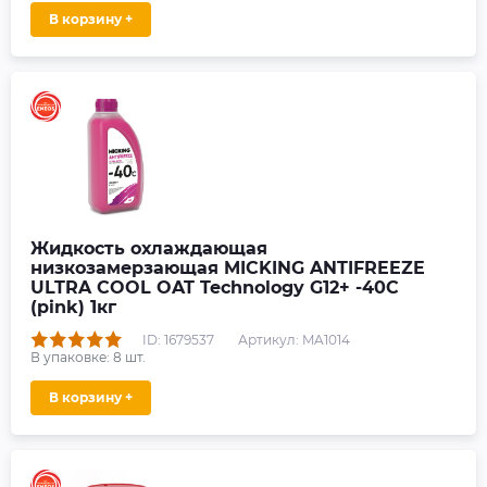
В корзину +
Жидкость охлаждающая
низкозамерзающая MICKING ANTIFREEZE
ULTRA COOL OAT Technology G12+ -40C
(pink) 1кг
ID: 1679537
Артикул: MA1014
В упаковке:
8
шт.
В корзину +