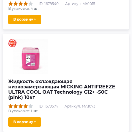
ID: 1679540
Артикул: MA1015
В упаковке:
4
шт.
В корзину +
Жидкость охлаждающая
низкозамерзающая MICKING ANTIFREEZE
ULTRA COOL OAT Technology G12+ -50C
(pink) 10кг
ID: 1679574
Артикул: MA1073
В упаковке:
1
шт.
В корзину +