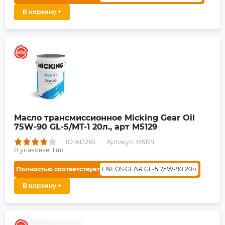
В корзину +
Масло трансмиссионное Micking Gear Oil
75W-90 GL-5/MT-1 20л., арт M5129
ID: 613263
Артикул: M5129
В упаковке:
1
шт.
Полностью соответствует
ENEOS GEAR GL-5 75W-90 20л
В корзину +