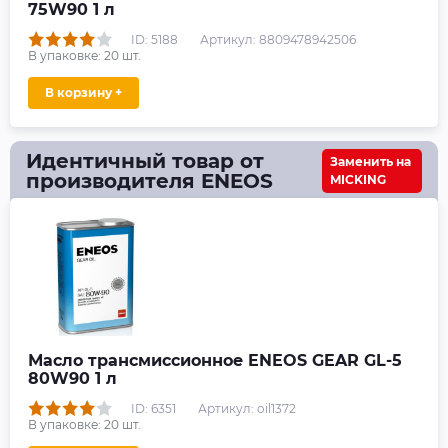
75W90 1 л
ID: 5188
Артикул: 8809478942506
В упаковке:
20
шт.
В корзину +
Идентичный товар от
Заменить на
производителя ENEOS
MICKING
Масло трансмиссионное ENEOS GEAR GL-5
80W90 1 л
ID: 6351
Артикул: oil1372
В упаковке:
20
шт.