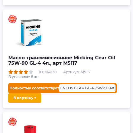
Масло трансмиссионное Micking Gear Oil
75W-90 GL-4 4л., арт M5117
ID: 614730
Артикул: M5117
В упаковке:
6
шт.
Полностью соответствует
ENEOS GEAR GL-4 75W-90 4л
В корзину +