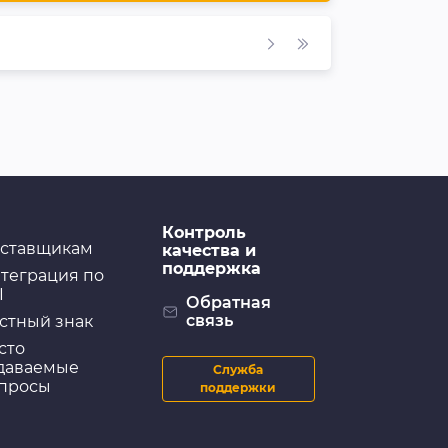
Контроль
ставщикам
качества и
поддержка
теграция по
I
Обратная
связь
стный знак
сто
даваемые
Служба
просы
поддержки