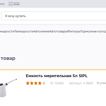
жки
жидкости
Техжидкости
Автохимия
Автотовары
Фильтры
Тормозные коло
 товар
Емкость мерительная 5л SIPL
В упа
ID: 154812
Артикул: S-138/5