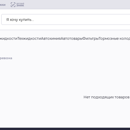
жки
жидкости
Техжидкости
Автохимия
Автотовары
Фильтры
Тормозные коло
ревозка
Нет подходящих товаров