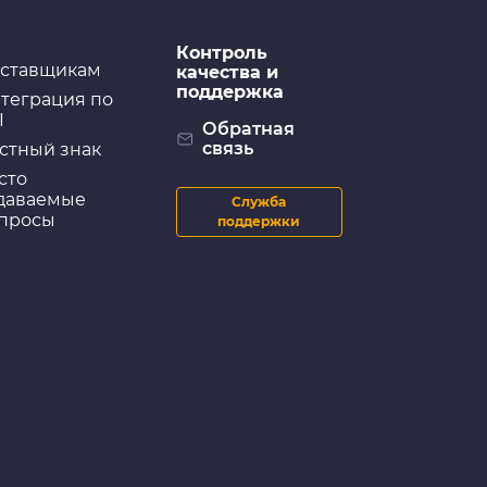
Контроль
ставщикам
качества и
поддержка
теграция по
I
Обратная
связь
стный знак
сто
даваемые
Служба
просы
поддержки