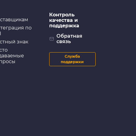
Контроль
ставщикам
качества и
поддержка
теграция по
I
Обратная
связь
стный знак
сто
даваемые
Служба
просы
поддержки