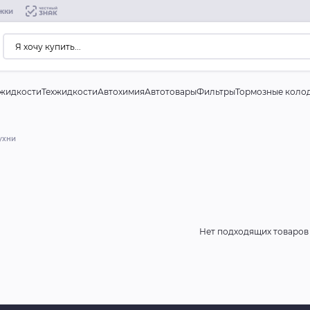
жки
жидкости
Техжидкости
Автохимия
Автотовары
Фильтры
Тормозные коло
ухни
Нет подходящих товаров