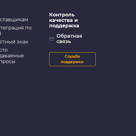
Контроль
ставщикам
качества и
поддержка
теграция по
I
Обратная
связь
стный знак
сто
даваемые
Служба
просы
поддержки