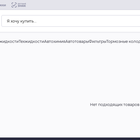
жки
жидкости
Техжидкости
Автохимия
Автотовары
Фильтры
Тормозные коло
Нет подходящих товаров