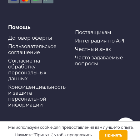
Помощь
Поставщикам
Договор оферты
Интеграция по API
Пользовательское
Честный знак
соглашение
Часто задаваемые
Cогласие на
вопросы
обработку
персональных
данных
Конфиденциальность
и защита
персональной
информации
Мы используем cookie для предоставления вам лучшего опыта.
Нажмите "Принять", чтобы продолжить.
Принять
Домой
Каталог
Войти