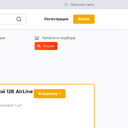
Обратная связь
Регистрация
Войти
дки
Каталоги подбора
%
Акции
й 12В AirLine
В корзину +
паковке:
1
шт.