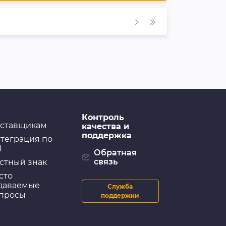
Контроль
ставщикам
качества и
поддержка
теграция по
I
Обратная
связь
стный знак
сто
даваемые
Служба
просы
поддержки