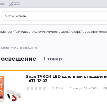
жки
жидкости
Техжидкости
Автохимия
Автотовары
Фильтры
Тормозные коло
 дополнительное освещение
 освещение
1 товар
Знак ТАКСИ LED салонный с подсветко
- ATL-12-03
В у
ID: 313021
Артикул: ATL-12-03