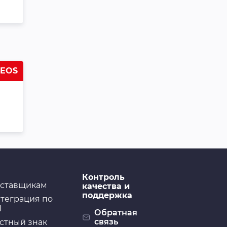
Фильтр трансмиссии
Masuma (SF335,
JT394K) с прокладкой
поддона
Трансмиссионные
фильтры
Фильтр трансмиссии
NEOS
Masuma (SF300,
JT133K) с прокладкой
поддона
Трансмиссионные
фильтры
Фильтр трансмиссии
Masuma (SF371, JT508)
Контроль
ставщикам
качества и
поддержка
теграция по
I
Обратная
связь
стный знак