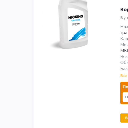
Ко
В у
На
тр
Кла
Мес
МК
Вяз
Объ
Баз
Все
По
E