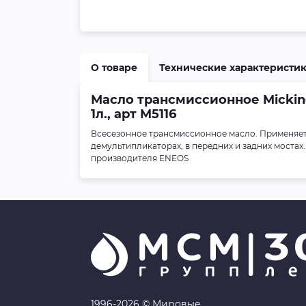
О товаре
Технические характеристи
Масло трансмиссионное Micking
1л., арт M5116
Всесезонное трансмиссионное масло. Применяетс
демультипликаторах, в передних и задних мостах.
производителя ENEOS
1996-2026 © Мировые