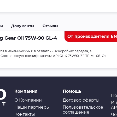
ки
Документы
Отзывы
От производителя E
 Gear Oil 75W-90 GL-4
я в механических и в раздаточных коробках передач, в
 Соответствует спецификациям: API GL-4 75W90. ZF TE-ML 08. От
Компания
Помощь
По
О Компании
Договор оферты
Ин
Наши партнеры
Пользовательское
AP
соглашение
Контакты
Че