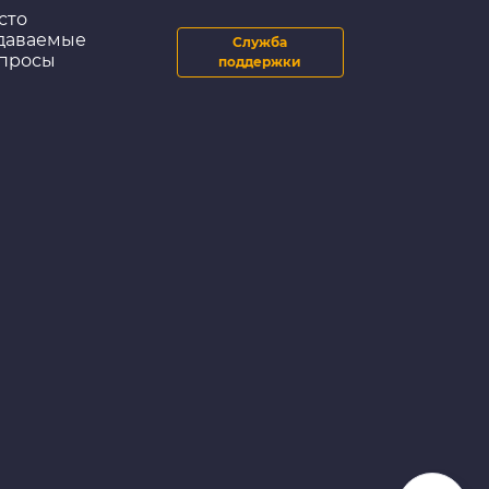
сто
даваемые
Служба
просы
поддержки