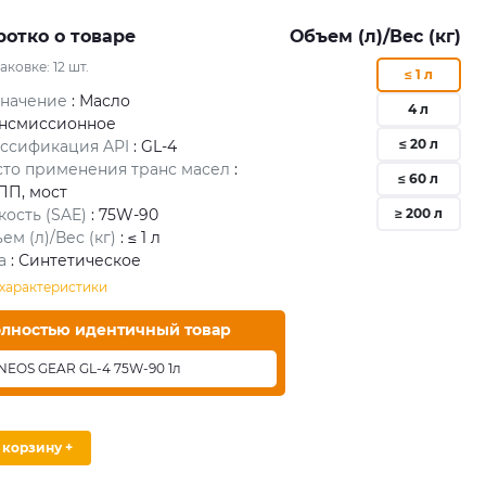
ротко о товаре
Объем (л)/Вес (кг)
паковке:
12
шт.
≤ 1 л
значение
: Масло
4 л
ансмиссионное
≤ 20 л
ссификация API
: GL-4
то применения транс масел
:
≤ 60 л
ПП, мост
кость (SAE)
: 75W-90
≥ 200 л
ем (л)/Вес (кг)
: ≤ 1 л
а
: Синтетическое
 характеристики
лностью идентичный товар
NEOS GEAR GL-4 75W-90 1л
В корзину +