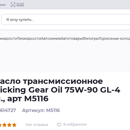
жки
жидкости
Техжидкости
Автохимия
Автотовары
Фильтры
Тормозные коло
асло трансмиссионное
icking Gear Oil 75W-90 GL-4
л., арт M5116
 614727
Артикул: M5116
В избранное
Нет отзывов