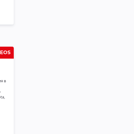
Antifreeze Hyper Cool
-40°C 1кг (green)
Масляные фильтры
Фильтр масляный C-
809 MANN-FILTER
W610/6
NEOS
Масляные фильтры
Фильтр масляный VIC
я в
C-809
о
ta,
Масляные фильтры
Фильтр масляный C-
809 MASUMA