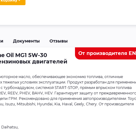
В корзину +
ки
Документы
Отзывы
От производителя E
e Oil MG1 5W-30
бензиновых двигателей
моторное масло, обеспечивающее экономию топлива, отличные
ых тяжелых условиях эксплуатации. Продукт разработан для применени
е с турбонаддувом, системой START-STOP, прямым впрыском топлива
EREV, REEV, PHEV, BAHV, HEV. Гарантирует защиту от преждевременног
а цепи ГРМ. Рекомендовано для применения автопроизводителями: Toyo
u, Isuzu, Mitsubishi, Hyundai, Kia, Haval, Geely, Chery. От производителя
, Daihatsu,