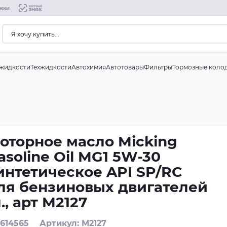
жки
жидкости
Техжидкости
Автохимия
Автотовары
Фильтры
Тормозные коло
оторное масло Micking
asoline Oil MG1 5W-30
интетическое API SP/RC
ля бензиновых двигателей
л., арт M2127
 614565
Артикул: M2127