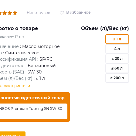
В избранное
Нет отзывов
ротко о товаре
Объем (л)/Вес (кг)
паковке:
12
шт.
≤ 1 л
значение
: Масло моторное
4 л
а
: Синтетическое
≤ 20 л
ссификация API
: SP/RC
 двигателя
: Бензиновый
≤ 60 л
кость (SAE)
: 5W-30
ем (л)/Вес (кг)
: ≤ 1 л
≥ 200 л
 характеристики
лностью идентичный товар
NEOS Premium Touring SN 5W-30
л