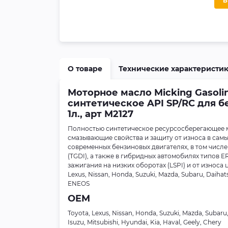
О товаре
Технические характеристи
Моторное масло Micking Gasolin
синтетическое API SP/RC для 
1л., арт M2127
Полностью синтетическое ресурсосберегающее 
смазывающие свойства и защиту от износа в сам
современных бензиновых двигателях, в том числ
(TGDI), а также в гибридных автомобилях типов 
зажигания на низких оборотах (LSPI) и от износ
Lexus, Nissan, Honda, Suzuki, Mazda, Subaru, Daihats
ENEOS
OEM
Toyota, Lexus, Nissan, Honda, Suzuki, Mazda, Subaru
Isuzu, Mitsubishi, Hyundai, Kia, Haval, Geely, Chery