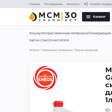
Главная
Поставщикам
Контакты
Служба поддер
Каталог
Аккумуляторы
Смазочные материалы
Охлаждающие 
Щетки стеклоочистителя
Каталог
Смазочные материалы
Масла моторные
М
G
с
д
1
ID: