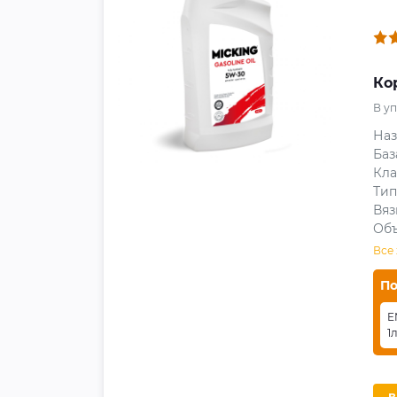
Ко
В у
На
Баз
Кла
Тип
Вяз
Объ
Все
По
E
1