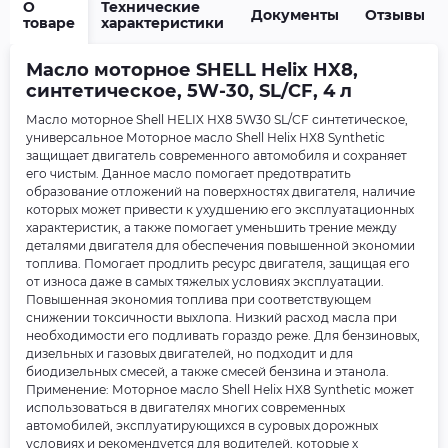
О
Технические
Документы
Отзывы
товаре
характеристики
Масло моторное SHELL Helix HX8,
синтетическое, 5W-30, SL/CF, 4 л
Масло моторное Shell HELIX HX8 5W30 SL/CF синтетическое,
универсальное Моторное масло Shell Helix HX8 Synthetic
защищает двигатель современного автомобиля и сохраняет
его чистым. Данное масло помогает предотвратить
образование отложений на поверхностях двигателя, наличие
которых может привести к ухудшению его эксплуатационных
характеристик, а также помогает уменьшить трение между
деталями двигателя для обеспечения повышенной экономии
топлива. Помогает продлить ресурс двигателя, защищая его
от износа даже в самых тяжелых условиях эксплуатации.
Повышенная экономия топлива при соответствующем
снижении токсичности выхлопа. Низкий расход масла при
необходимости его подливать гораздо реже. Для бензиновых,
дизельных и газовых двигателей, но подходит и для
биодизельных смесей, а также смесей бензина и этанола.
Применение: Моторное масло Shell Helix HX8 Synthetic может
использоваться в двигателях многих современных
автомобилей, эксплуатирующихся в суровых дорожных
условиях и рекомендуется для водителей, которые х