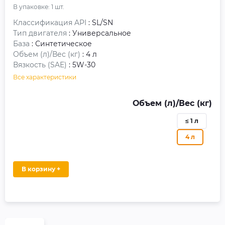
В упаковке:
1
шт.
Классификация API
: SL/SN
Тип двигателя
: Универсальное
База
: Синтетическое
Объем (л)/Вес (кг)
: 4 л
Вязкость (SAE)
: 5W-30
Все характеристики
Объем (л)/Вес (кг)
≤ 1 л
4 л
В корзину +