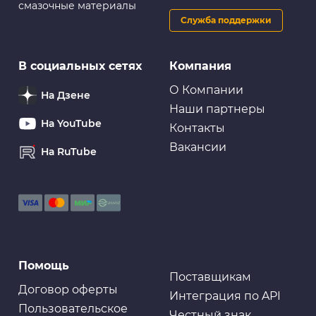
смазочные материалы
Служба поддержки
Масляные фильтры
В социальных сетях
Компания
Фильтр масляный VIC C-809
О Компании
На Дзене
Наши партнеры
На YouTube
Контакты
Вакансии
На RuTube
Масляные фильтры
Фильтр масляный C-809 MASUMA
Масляные фильтры
Помощь
Фильтр масляный TOTACHI TC-1096 C-809 15400-RTA-
004
Поставщикам
Договор оферты
Интеграция по API
Пользовательское
Честный знак