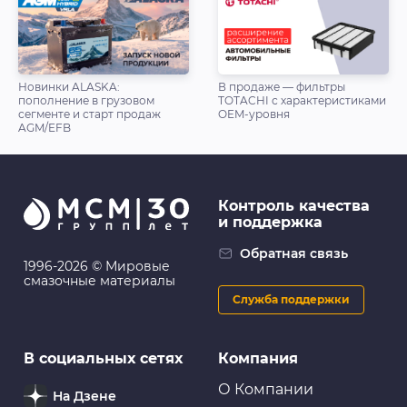
Новинки ALASKA:
В продаже — фильтры
пополнение в грузовом
TOTACHI с характеристиками
сегменте и старт продаж
OEM-уровня
AGM/EFB
Контроль качества
и поддержка
Обратная связь
1996-2026 © Мировые
смазочные материалы
Служба поддержки
В социальных сетях
Компания
О Компании
На Дзене