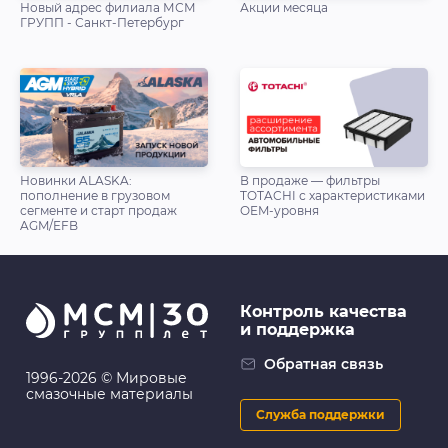
Новый адрес филиала МСМ
Акции месяца
ГРУПП - Санкт-Петербург
Новинки ALASKA:
В продаже — фильтры
пополнение в грузовом
TOTACHI с характеристиками
сегменте и старт продаж
OEM-уровня
AGM/EFB
Контроль качества
и поддержка
Обратная связь
1996-2026 © Мировые
смазочные материалы
Служба поддержки