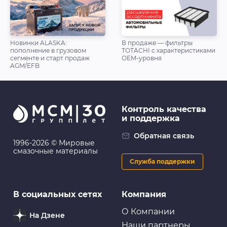
Новинки ALASKA:
В продаже — фильтры
пополнение в грузовом
TOTACHI с характеристиками
сегменте и старт продаж
OEM-уровня
AGM/EFB
Контроль качества
и поддержка
Обратная связь
1996-2026 © Мировые
смазочные материалы
Служба поддержки
В социальных сетях
Компания
О Компании
На Дзене
Наши партнеры