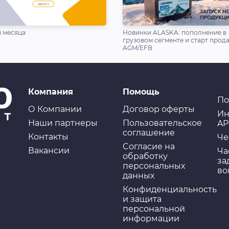
 месяца
Новинки ALASKA: пополнение в
грузовом сегменте и старт прод
AGM/EFB
Компания
Помощь
По
О Компании
Договор оферты
Ин
Наши партнеры
Пользовательское
AP
соглашение
Контакты
Че
Cогласие на
Вакансии
Ча
обработку
за
персональных
во
данных
Конфиденциальность
и защита
персональной
информации