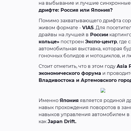
на выбывание и лучшие синхронные з
дрифте: Россия или Япония?
Помимо захватывающего дрифта сор
живом формате -
VIAS
. Для посетите
драйвы на лучшей в
России
картинго
кольце»
построен
Экспо-центр
, где 
автомобильная выставка, которая б
гоночных болидов и мотоциклов, и л
Стоит отметить, что в этом году
Asia 
экономического форума
и проводит
Владивостока и Артемовского город
Именно
Япония
является родиной д
навык прохождения поворотов в зан
навыков управления автомобилем в 
как
Japan Drift.