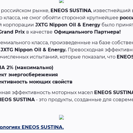
 российском рынке,
ENEOS SUSTINA
, известнейший
 класса, не смог обойти стороной крупнейшее
росс
й корпорации
JXTG Nippon Oil & Energy
было принят
Grand Prix
в качестве
Официального Партнера!
емиального класса, произведенные на базе собстве
и
JXTG Nippon Oil & Energy.
Превосходная эффективн
очисленных испытаний, которые показали, что
ENEOS
НА 2% (максимально)
ект энергосбережения
ективность моющих свойств
енная эффективность моторных масел
ENEOS SUSTIN
NEOS SUSTINA
- это продукты, созданные для соврем
ологиях ENEOS SUSTINA.