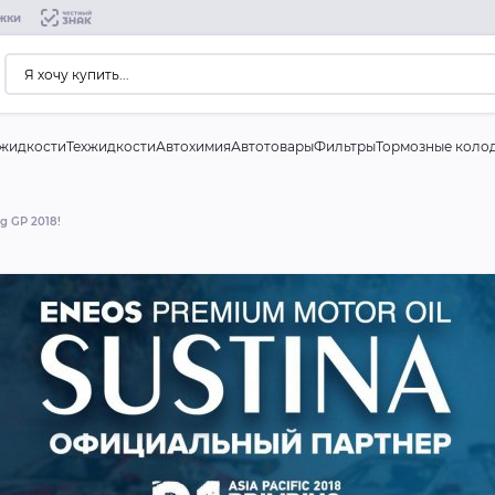
жки
жидкости
Техжидкости
Автохимия
Автотовары
Фильтры
Тормозные коло
g GP 2018!