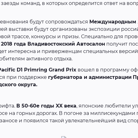
аезды команд, в которых определится ответ на вопр
евнования будут сопровождаться
Международным 
лей выставки будут организованы экспозиции россий
вой трассе, конкурсы и призы. Специально для про
с
2018 года Владивостокский Автосалон
получит пос
удет интересна и приверженцам специальных версий 
юбителям активного отдыха.
Pacific D1 Primring Grand Prix
вошел в программу о
ся при поддержке
губернатора и администрации
П
ского округа.
рифта.
В 50-60е годы XX века
, японские любители у
осе на горных дорогах. В погоне за миллисекундами
заносе и появился такой увлекательнейший вид спо