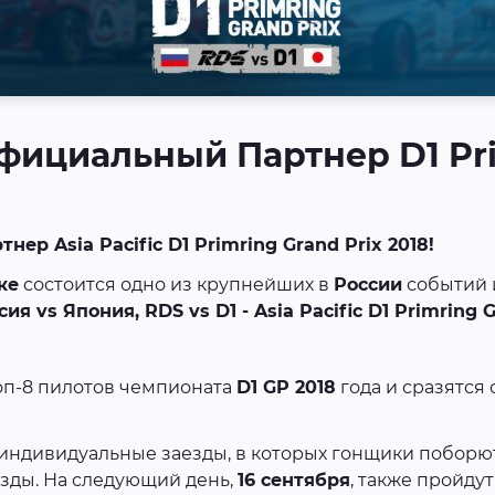
фициальный Партнер D1 Pri
р Asia Pacific D1 Primring Grand Prix 2018!
ке
состоится одно из крупнейших в
России
событий 
сия vs Япония, RDS vs D1 - Asia Pacific D1 Primring 
оп-8 пилотов чемпионата
D1 GP 2018
года и сразятся
индивидуальные заезды, в которых гонщики поборют
аезды. На следующий день,
16 сентября
, также пройду