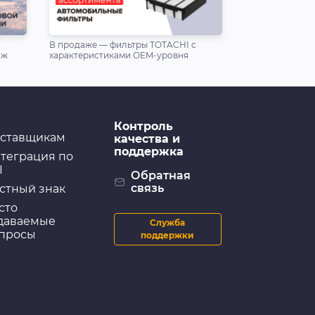
В продаже — фильтры TOTACHI с
аж
характеристиками OEM-уровня
Контроль
ставщикам
качества и
поддержка
теграция по
I
Обратная
связь
стный знак
сто
даваемые
Служба
просы
поддержки