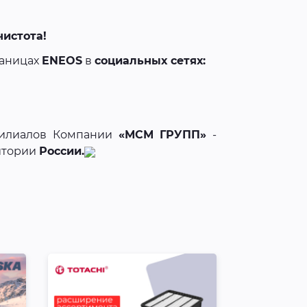
чистота!
раницах
ENEOS
в
социальных сетях:
филиалов Компании
«МСМ ГРУПП»
-
итории
России.