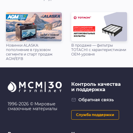
Новинки ALASKA:
В продаже — фильтры
пополнение в грузовом
TOTACHI с характеристиками
сегменте и старт продаж
OEM-уровня
AGM/EFB
Контроль качества
и поддержка
Обратная связь
1996-2026 © Мировые
смазочные материалы
Служба поддержки