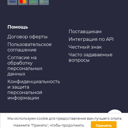
Помощь
Поставщикам
Договор оферты
Интеграция по API
Пользовательское
Честный знак
соглашение
Часто задаваемые
Cогласие на
вопросы
обработку
персональных
данных
Конфиденциальность
и защита
персональной
информации
Мы используем cookie для предоставления вам лучшего опыта.
Нажмите "Принять", чтобы продолжить.
Принять
Домой
Каталог
Войти