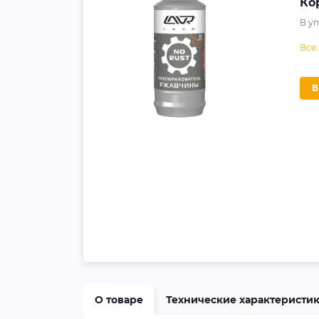
Ко
В у
Все
О товаре
Технические характеристи