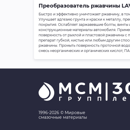
Преобразователь ржавчины LAVR
Быстро и эффективно уничтожает ржавчину, в т
Улучшает адгезию грунта и краски к металлу, п
покрытия. Ослабляет заржавевшие болты, винты 
конструкционные материалы автомобиля. Примен
поверхность от рыхлой и пластовой ржавчины с
препарат губкой, кистью или любым другим спосо
ржавчины. Промыть поверхность проточной водой
смесь неорганических и органических кислот, П
1996-2026 © Мировые
смазочные материалы