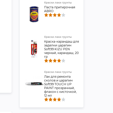
Краски лаки грунты
Паста притирочная
ABRO
Краски лаки грунты
Краска-карандаш для
заделки царапин
Soft99 KIZU PEN
черный, карандаш, 20
гр
Краски лаки грунты
Лак для ремонта
сколов и царапин
Soft99 TOUCH UP
PAINT прозрачный,
флакон с кисточкой,
12 мл
Краски лаки грунты