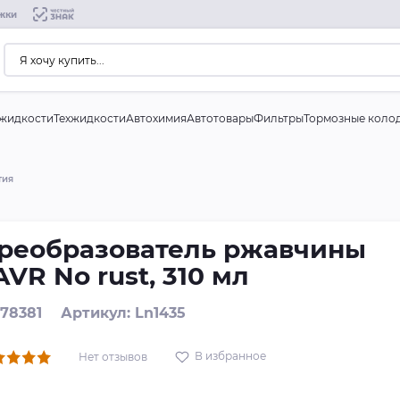
жки
жидкости
Техжидкости
Автохимия
Автотовары
Фильтры
Тормозные коло
тия
реобразователь ржавчины
AVR No rust, 310 мл
 78381
Артикул: Ln1435
В избранное
Нет отзывов