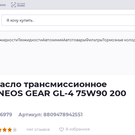
жки
жидкости
Техжидкости
Автохимия
Автотовары
Фильтры
Тормозные коло
асло трансмиссионное
NEOS GEAR GL-4 75W90 200
 6979
Артикул: 8809478942551
В избранное
Нет отзывов