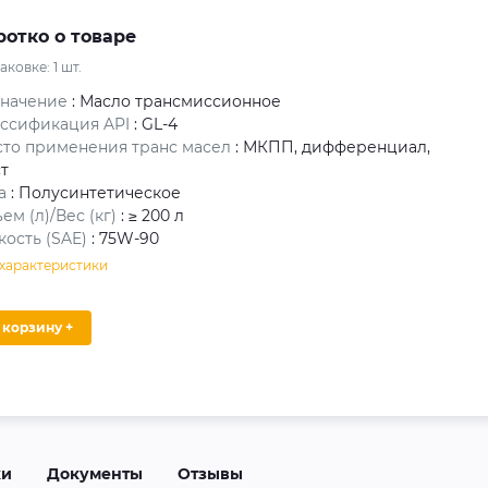
ротко о товаре
паковке:
1
шт.
значение
: Масло трансмиссионное
ссификация API
: GL-4
то применения транс масел
: МКПП, дифференциал,
т
а
: Полусинтетическое
ем (л)/Вес (кг)
: ≥ 200 л
кость (SAE)
: 75W-90
 характеристики
В корзину +
ки
Документы
Отзывы