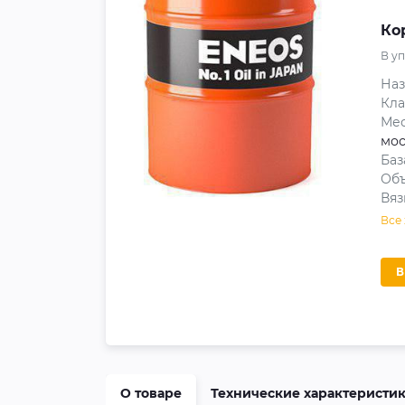
Ко
В у
На
Кла
Мес
мос
Баз
Объ
Вяз
Все
О товаре
Технические характеристи