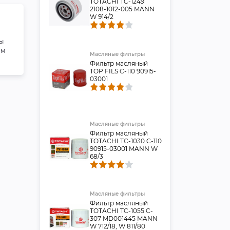
TOTACHI TC-1249
2108-1012-005 MANN
W 914/2
ы
ям
Масляные фильтры
Фильтр масляный
TOP FILS C-110 90915-
03001
Масляные фильтры
Фильтр масляный
TOTACHI TC-1030 C-110
90915-03001 MANN W
68/3
Масляные фильтры
Фильтр масляный
TOTACHI TC-1055 C-
307 MD001445 MANN
W 712/18, W 811/80