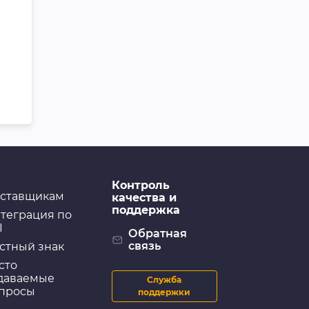
Контроль
ставщикам
качества и
поддержка
теграция по
I
Обратная
связь
стный знак
сто
даваемые
Служба
просы
поддержки