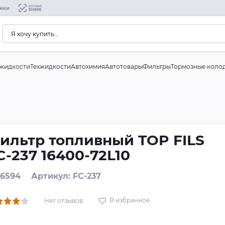
жки
жидкости
Техжидкости
Автохимия
Автотовары
Фильтры
Тормозные коло
ильтр топливный TOP FILS
C-237 16400-72L10
 6594
Артикул: FC-237
В избранное
Нет отзывов