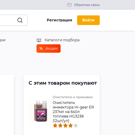
Обратная связь
Регистрация
Войти
дки
Каталоги подбора
%
Акции
С этим товаром покупают
Очистители и промывки
Очиститель
инжектора Hi-gear ER
237мл на 640л
топлива HG3238
(12шт/уп)