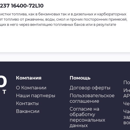
237 16400-72L10
истки топлива, как в бензиновых так и в дизельных и карбюраторных
ет топливо от ржавчины, воды, смол и прочих посторонних примесей,
их в него через вентиляцию топливных баков или в результате
Компания
Помощь
По
О Компании
Договор оферты
Ин
Наши партнеры
Пользовательское
AP
соглашение
Контакты
Че
Cогласие на
Вакансии
Ча
обработку
за
персональных
во
данных