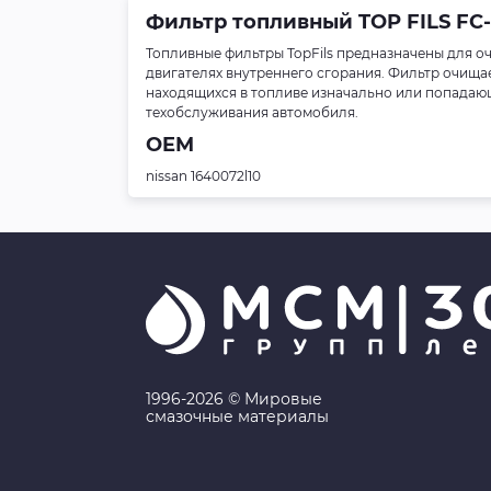
Фильтр топливный TOP FILS FC-
Топливные фильтры TopFils предназначены для оч
двигателях внутреннего сгорания. Фильтр очища
находящихся в топливе изначально или попадающ
техобслуживания автомобиля.
OEM
nissan 1640072l10
1996-2026 © Мировые
смазочные материалы