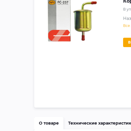
Ко
В у
На
Все
О товаре
Технические характеристи