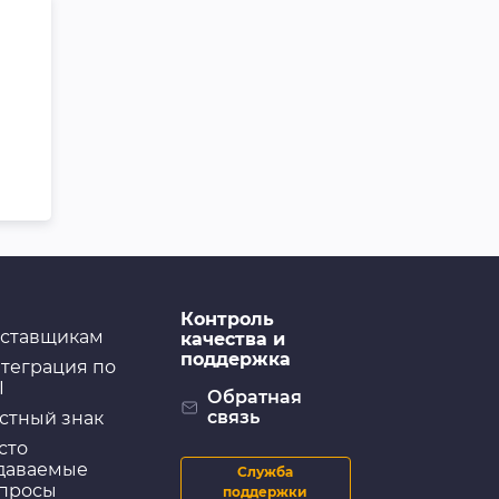
Контроль
ставщикам
качества и
поддержка
теграция по
I
Обратная
связь
стный знак
сто
даваемые
Служба
просы
поддержки