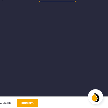
олжить.
Принять