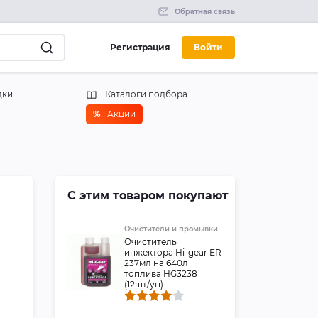
Обратная связь
Регистрация
Войти
дки
Каталоги подбора
%
Акции
С этим товаром покупают
Очистители и промывки
Очиститель
инжектора Hi-gear ER
237мл на 640л
топлива HG3238
(12шт/уп)