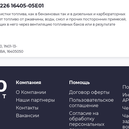
226 16405-05E01
истки топлива, как в бензиновых так и в дизельных и карбюраторных
ет топливо от ржавчины, воды, смол и прочих посторонних примесей,
их в него через вентиляцию топливных баков или в результате
, 1N01-13-
5BA, 16405050
Компания
Помощь
По
О Компании
Договор оферты
Ин
Наши партнеры
Пользовательское
AP
соглашение
Контакты
Че
Cогласие на
Вакансии
Ча
обработку
за
персональных
во