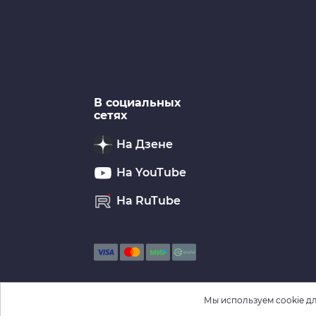
В социальных
сетях
На Дзене
На YouTube
На RuTube
Мы используем cookie дл