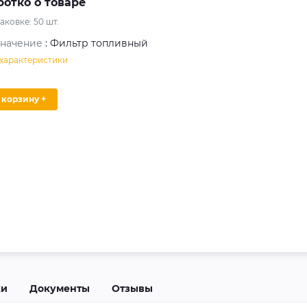
ротко о товаре
паковке:
50
шт.
значение
: Фильтр топливный
 характеристики
В корзину +
ки
Документы
Отзывы