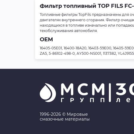
Фильтр топливный TOP FILS FC-
Топливные фильтры TopFils предназначены для оч
двигателях внутреннего сгорания. Фильтр очища
находящихся в топливе изначально или попадающ
техобслуживания автомобиля.
OEM
16405-05E01, 16400-18A20, 16403-59E00, 16405-59E00
ZA5, 5-86102-498-0, AY500-NS001, 1137382, YL4J915
1996-2026 © Мировые
смазочные материалы