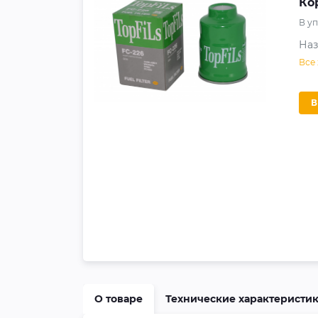
Ко
В у
На
Все
О товаре
Технические характеристи