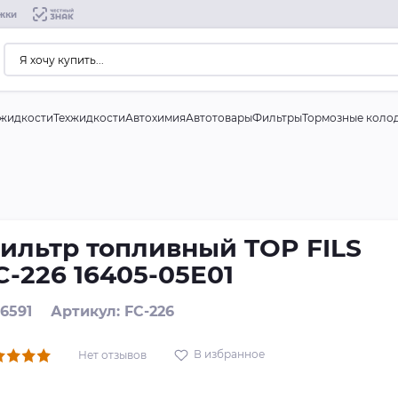
жки
жидкости
Техжидкости
Автохимия
Автотовары
Фильтры
Тормозные коло
ильтр топливный TOP FILS
C-226 16405-05E01
 6591
Артикул: FC-226
В избранное
Нет отзывов