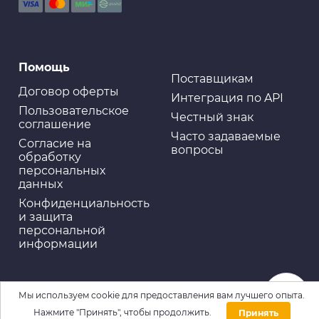
Помощь
Поставщикам
Договор оферты
Интеграция по API
Пользовательское
Честный знак
соглашение
Часто задаваемые
Cогласие на
вопросы
обработку
персональных
данных
Конфиденциальность
и защита
персональной
информации
Мы используем cookie для предоставления вам лучшего опыта.
Нажмите "Принять", чтобы продолжить.
Принять
Домой
Каталог
Войти