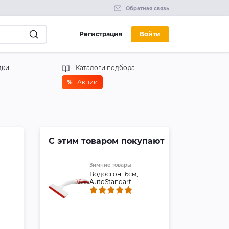
Обратная связь
Регистрация
Войти
дки
Каталоги подбора
%
Акции
С этим товаром покупают
Зимние товары
Водосгон 16см,
AutoStandart