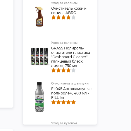
Уход за салоном
Очиститель кожи и
винила ABRO
Уход за салоном
GRASS Полироль-
очиститель пластика
"Dashboard Cleaner"
глянцевый блеск
лимон, 750 мл
Очистители и шампуни
FL045 Автошампунь с
полиролем, 400 мл -
FILL Inn
Уход за кузовом
Автополироль для