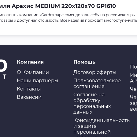
иля Арахис MEDIUM 220х120х70 GP1610
омпоненты компании «Garde» зарекомендовали себя на российском рын
 товары и доступная стоимость. Все изделия проходят многоступенчат
Компания
Помощь
По
О Компании
Договор оферты
Ин
Наши партнеры
Пользовательское
AP
соглашение
Контакты
Че
Cогласие на
Вакансии
Ча
обработку
за
персональных
во
данных
Конфиденциальность
и защита
персональной