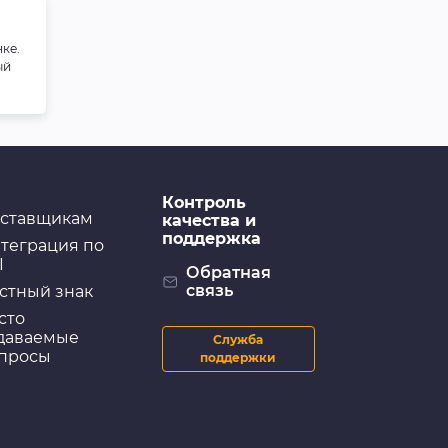
кузова цветная
(бежевая) ABRO
ке.
ый
Уход за кузовом
GRASS Средство для
удаления следов
насекомых "Mosquitos
Cleaner", 1 л
Контроль
ставщикам
качества и
поддержка
теграция по
Очистители и шампуни
I
GRASS Наношампунь
Обратная
"Nano Shampoo", 1 л
связь
стный знак
сто
даваемые
Служба
просы
поддержки
Очистители и шампуни
Автошампунь LAVR
Color Розовая пена
Auto Shampoo Color,
1,2 кг