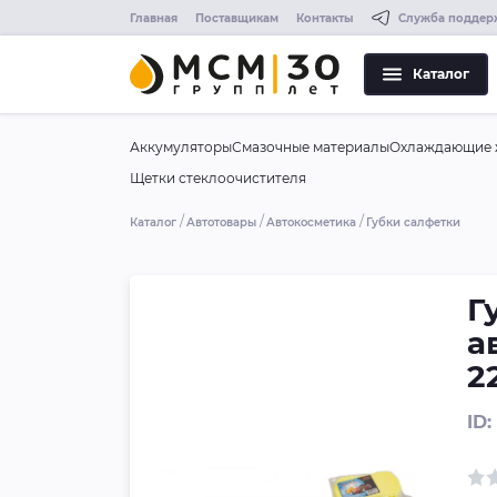
Главная
Поставщикам
Контакты
Служба поддер
Каталог
Аккумуляторы
Смазочные материалы
Охлаждающие 
Щетки стеклоочистителя
Каталог
Автотовары
Автокосметика
Губки салфетки
Г
а
2
ID: