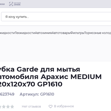
жки
жидкости
Техжидкости
Автохимия
Автотовары
Фильтры
Тормозные коло
убка Garde для мытья
втомобиля Арахис MEDIUM
20х120х70 GP1610
 623749
Артикул: GP1610
В избранное
Нет отзывов