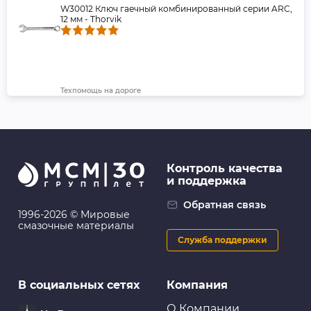
W30012 Ключ гаечный комбинированный серии ARC,
12 мм - Thorvik
Техпомощь на дороге
OHT102 Домкрат гидравлический
профессиональный 2 т., 158-308 мм Ombra
Контроль качества
и поддержка
Провода пусковые
Провода пусковые (прикуривания) усиленные
Обратная связь
CARFORT, 600А, 4м, пластиковый кейс (1/6)
1996-2026 © Мировые
смазочные материалы
Служба поддержки
Присадки и модификаторы
В социальных сетях
Компания
FL093 Быстрый старт, 520 мл (аэрозоль) - FILL Inn
О Компании