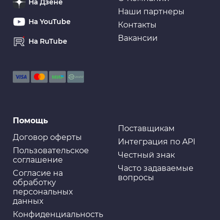
На Дзене
Наши партнеры
На YouTube
Контакты
Вакансии
На RuTube
Зимние товары
Жидкость для быстрого старта RINKAI, 450мл,
аэрозоль (1/12)
Очистители и промывки
Помощь
Защита клемм и контактов LAVR SERVICE
PROTECTION OF TERMINALS AND CONTACTS, 210мл
Поставщикам
Договор оферты
Интеграция по API
Пользовательское
Честный знак
соглашение
Часто задаваемые
Cогласие на
вопросы
Провода пусковые
обработку
Провода пусковые (прикуривания) CARFORT, 400А,
персональных
2,5м, в сумке (1/20)
данных
Конфиденциальность