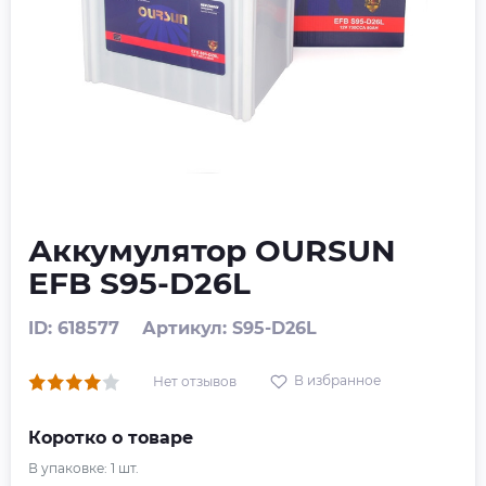
Аккумулятор OURSUN
EFB S95-D26L
ID: 618577
Артикул: S95-D26L
В избранное
Нет отзывов
Коротко о товаре
В упаковке:
1
шт.