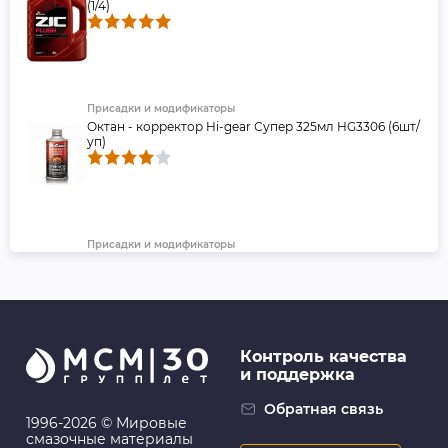
(1/4)
Присадки и модификаторы
Октан - корректор Hi-gear Супер 325мл HG3306 (6шт/
уп)
Присадки и модификаторы
Присадка в масло на основе керамики LIQUI MOLY
0,3л
Контроль качества
и поддержка
Присадки и модификаторы
Антигель для дизельного топлива (946 мл) ABRO
Обратная связь
1996-2026 © Мировые
смазочные материалы