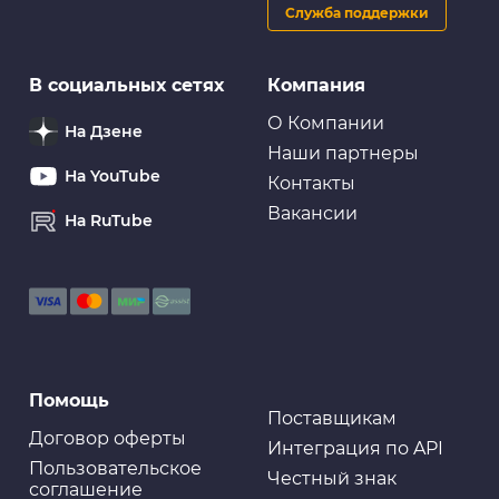
Служба поддержки
Присадки и модификаторы
В социальных сетях
Компания
VMP AUTO Реметаллизант Resurs Next, 75г
пласт.флакон
О Компании
На Дзене
Наши партнеры
На YouTube
Контакты
Вакансии
На RuTube
Присадки и модификаторы
Быстрый старт LAVR Starting fluid, 335мл
Присадки и модификаторы
Помощь
Быстрый старт 520 мл 3ton TC-527
Поставщикам
Договор оферты
Интеграция по API
Пользовательское
Честный знак
соглашение