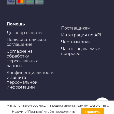
Помощь
Поставщикам
Договор оферты
Интеграция по API
Пользовательское
Честный знак
соглашение
Часто задаваемые
Cогласие на
вопросы
обработку
персональных
данных
Конфиденциальность
и защита
персональной
информации
Мы используем cookie для предоставления вам лучшего опыта.
Нажмите "Принять", чтобы продолжить.
Принять
Домой
Каталог
Войти