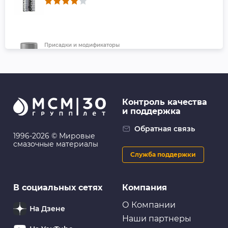
Присадки и модификаторы
FL093 Быстрый старт, 520 мл (аэрозоль) - FILL Inn
Контроль качества
и поддержка
Присадки и модификаторы
Антигель для дизельного топлива (946 мл) ABRO
Обратная связь
1996-2026 © Мировые
смазочные материалы
Служба поддержки
Присадки и модификаторы
В социальных сетях
Компания
VMP AUTO Реметаллизант Resurs Next, 75г
пласт.флакон
О Компании
На Дзене
Наши партнеры