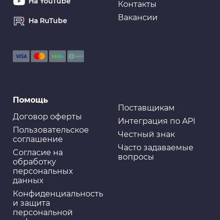
На YouTube
Контакты
Вакансии
На RuTube
Присадки и модификаторы
Быстрый старт LAVR Starting fluid, 335мл
Присадки и модификаторы
Помощь
Быстрый старт 520 мл 3ton TC-527
Поставщикам
Договор оферты
Интеграция по API
Пользовательское
Честный знак
соглашение
Часто задаваемые
Cогласие на
вопросы
Присадки и модификаторы
обработку
Присадка в масло RINKAI Антидым, банка. 443мл
персональных
(1/24)
данных
Конфиденциальность
и защита
персональной