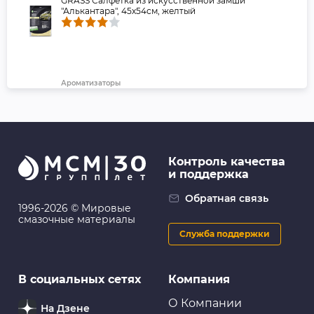
GRASS Салфетка из искусственной замши
"Алькантара", 45х54см, желтый
Ароматизаторы
EIKOSHA: Ароматизатор меловой SPIRIT REFILL -
BOTANICAL SHOWER
Контроль качества
и поддержка
Ароматизаторы
Ароматизатор FRAGRANCE TANK Blue Soda - DIAX-B-
Обратная связь
591
1996-2026 © Мировые
смазочные материалы
Служба поддержки
Ароматизаторы
В социальных сетях
Компания
Ароматизатор на торпеду YAMMY гелевый "Marine
Squash" (1/40)
О Компании
На Дзене