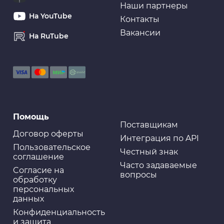
Наши партнеры
На YouTube
Контакты
Вакансии
На RuTube
Губки салфетки
Ткань водопоглощающая AION Plas Senu, в тубе,
69х43 см, желтая
Губки салфетки
Помощь
Салфетка KOLIBRIYA Nimbi-40 Дом-Офис, набор
Эконом, Микрофибра 25х25см, к-т6шт. (1/100)
Поставщикам
Договор оферты
Интеграция по API
Пользовательское
Честный знак
соглашение
Часто задаваемые
Cогласие на
вопросы
обработку
персональных
данных
Конфиденциальность
и защита