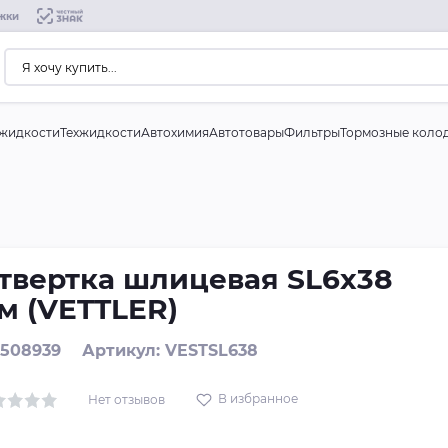
жки
жидкости
Техжидкости
Автохимия
Автотовары
Фильтры
Тормозные коло
твертка шлицевая SL6х38
м (VETTLER)
 508939
Артикул: VESTSL638
В избранное
Нет отзывов