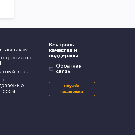
Контроль
ставщикам
качества и
поддержка
теграция по
I
Обратная
связь
стный знак
сто
даваемые
Служба
просы
поддержки