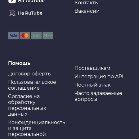
На YouTube
Контакты
Вакансии
На RuTube
Очистители для рук
Очищающая паста для рук LAVR «Пористые скраб-
гранулы» HandWashPaste, 5 л
Помощь
Поставщикам
Договор оферты
Интеграция по API
Пользовательское
Честный знак
соглашение
Часто задаваемые
Cогласие на
вопросы
обработку
персональных
данных
Конфиденциальность
и защита
персональной