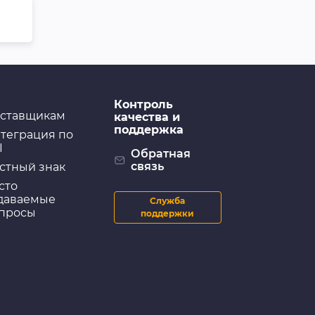
Контроль
ставщикам
качества и
поддержка
теграция по
I
Обратная
связь
стный знак
сто
даваемые
Служба
просы
поддержки