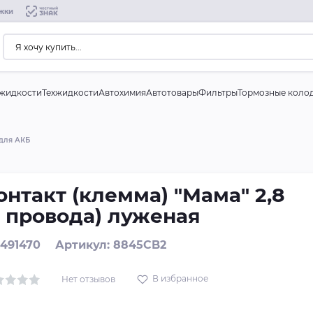
жки
жидкости
Техжидкости
Автохимия
Автотовары
Фильтры
Тормозные коло
для АКБ
онтакт (клемма) "Мама" 2,8
2 провода) луженая
 491470
Артикул: 8845CB2
В избранное
Нет отзывов