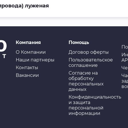
 провода) луженая
Компания
Помощь
По
О Компании
Договор оферты
Ин
Наши партнеры
Пользовательское
AP
соглашение
Контакты
Че
Cогласие на
Вакансии
Ча
обработку
за
персональных
во
данных
Конфиденциальность
и защита
персональной
информации