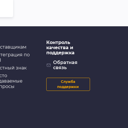
Контроль
ставщикам
качества и
поддержка
теграция по
I
Обратная
связь
стный знак
сто
даваемые
Служба
просы
поддержки