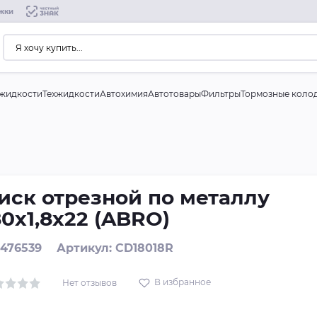
жки
жидкости
Техжидкости
Автохимия
Автотовары
Фильтры
Тормозные коло
иск отрезной по металлу
80х1,8х22 (ABRO)
 476539
Артикул: CD18018R
В избранное
Нет отзывов