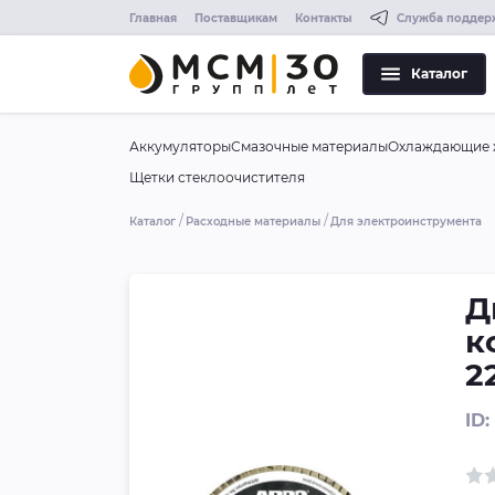
Главная
Поставщикам
Контакты
Служба поддер
Каталог
Аккумуляторы
Смазочные материалы
Охлаждающие 
Щетки стеклоочистителя
Каталог
Расходные материалы
Для электроинструмента
Д
к
2
ID