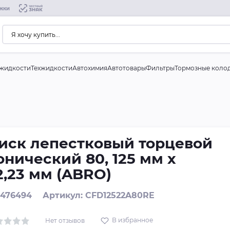
жки
жидкости
Техжидкости
Автохимия
Автотовары
Фильтры
Тормозные коло
иск лепестковый торцевой
онический 80, 125 мм х
2,23 мм (ABRO)
: 476494
Артикул: CFD12522A80RE
В избранное
Нет отзывов