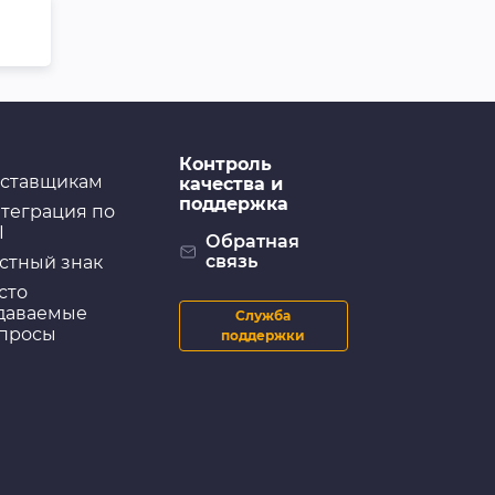
Контроль
ставщикам
качества и
поддержка
теграция по
I
Обратная
связь
стный знак
сто
даваемые
Служба
просы
поддержки