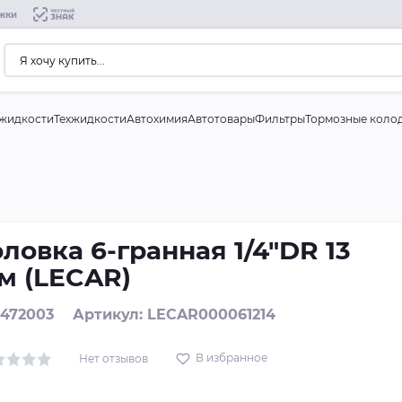
жки
жидкости
Техжидкости
Автохимия
Автотовары
Фильтры
Тормозные коло
оловка 6-гранная 1/4"DR 13
м (LECAR)
 472003
Артикул: LECAR000061214
В избранное
Нет отзывов