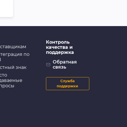
Контроль
ставщикам
качества и
поддержка
теграция по
I
Обратная
связь
стный знак
сто
даваемые
Служба
просы
поддержки