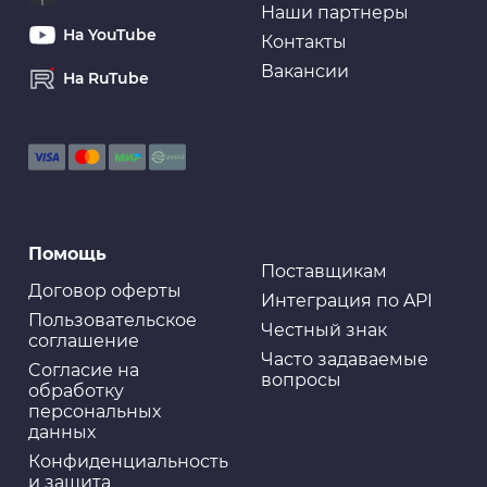
Наши партнеры
На YouTube
Контакты
Вакансии
На RuTube
Для ремонта
Лента клейкая двусторонняя, 8 мм, 6 м
Для ремонта
Помощь
Лента клейкая двусторонняя, 40 мм, 1,5 м
Поставщикам
Договор оферты
Интеграция по API
Пользовательское
Честный знак
соглашение
Часто задаваемые
Cогласие на
вопросы
Для ремонта
обработку
ABRO: Изолента красная (15 мм х 9,1 м)
персональных
данных
Конфиденциальность
и защита