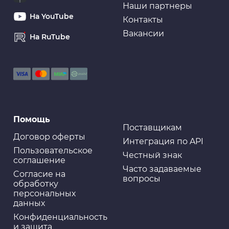
Наши партнеры
На YouTube
Контакты
Вакансии
На RuTube
Для ремонта
Лента клейкая двусторонняя, 8 мм, 6 м
Для ремонта
Помощь
Лента клейкая двусторонняя, 40 мм, 1,5 м
Поставщикам
Договор оферты
Интеграция по API
Пользовательское
Честный знак
соглашение
Часто задаваемые
Cогласие на
вопросы
Для ремонта
обработку
ABRO: Изолента красная (15 мм х 9,1 м)
персональных
данных
Конфиденциальность
и защита