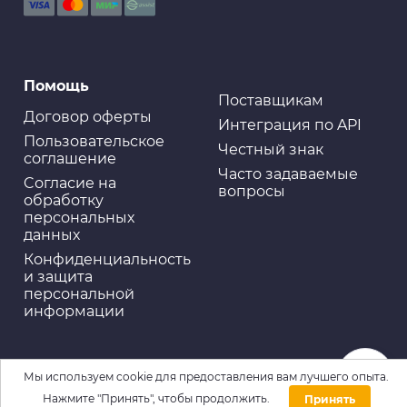
Помощь
Поставщикам
Договор оферты
Интеграция по API
Пользовательское
Честный знак
соглашение
Часто задаваемые
Cогласие на
вопросы
обработку
персональных
данных
Конфиденциальность
и защита
персональной
информации
Мы используем cookie для предоставления вам лучшего опыта.
Нажмите "Принять", чтобы продолжить.
Принять
Домой
Каталог
Войти