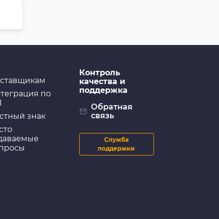
Контроль
ставщикам
качества и
поддержка
теграция по
I
Обратная
связь
стный знак
сто
даваемые
Служба
просы
поддержки