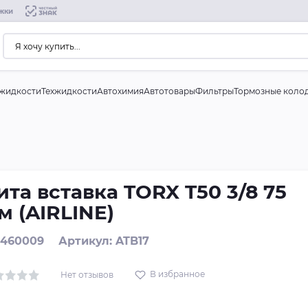
жки
жидкости
Техжидкости
Автохимия
Автотовары
Фильтры
Тормозные коло
ита вставка TORX T50 3/8 75
м (AIRLINE)
: 460009
Артикул: ATB17
В избранное
Нет отзывов