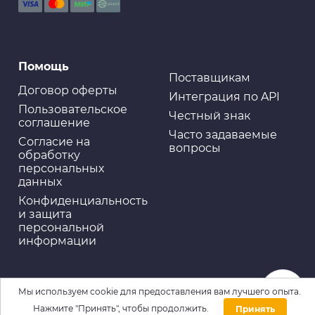
Помощь
Поставщикам
Договор оферты
Интеграция по API
Пользовательское
Честный знак
соглашение
Часто задаваемые
Cогласие на
вопросы
обработку
персональных
данных
Конфиденциальность
и защита
персональной
информации
Мы используем cookie для предоставления вам лучшего опыта.
Нажмите "Принять", чтобы продолжить.
Принять
Домой
Каталог
Войти