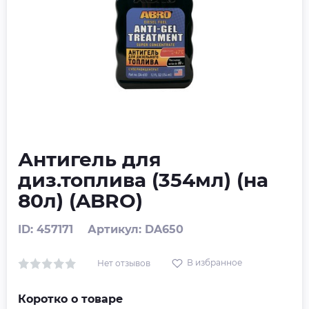
Антигель для
диз.топлива (354мл) (на
80л) (ABRO)
ID: 457171
Артикул: DA650
В избранное
Нет отзывов
Коротко о товаре