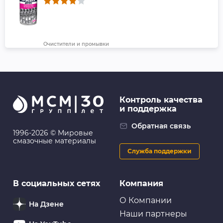
Очистители и промывки
Промывка двигателя (443 мл) ABRO
Контроль качества
и поддержка
Детали подвески и рулевого управления
Полиуретановый Сайлентблок передней подвески,
Обратная связь
заднего поперечного рычага, внутренний
1996-2026 © Мировые
смазочные материалы
Служба поддержки
Очистители и промывки
В социальных сетях
Компания
GRASS Очиститель двигателя "Motor Cleaner", 5.8 кг
О Компании
На Дзене
Наши партнеры