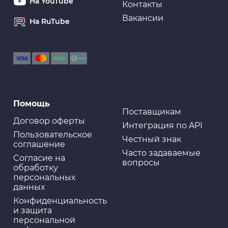
На YouTube
Контакты
Вакансии
На RuTube
Очистители и промывки
Масло промывочное
Смазки
Помощь
Смазка "Rinkai" силиконовая,аэроз. 450ml (1/24)
Поставщикам
Договор оферты
Интеграция по API
Пользовательское
Честный знак
соглашение
Часто задаваемые
Cогласие на
вопросы
Смазки
обработку
FL117 Смазка силиконовая, 140 мл (аэрозоль) - FILL
персональных
Inn
данных
Конфиденциальность
и защита
персональной