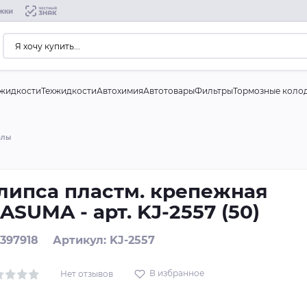
жки
жидкости
Техжидкости
Автохимия
Автотовары
Фильтры
Тормозные коло
алы
липса пластм. крепежная
ASUMA - арт. KJ-2557 (50)
 397918
Артикул: KJ-2557
В избранное
Нет отзывов