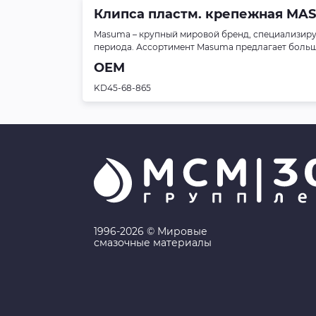
Клипса пластм. крепежная MASUM
Masuma – крупный мировой бренд, специализиру
периода. Ассортимент Masuma предлагает больше 
OEM
KD45-68-865
1996-2026 © Мировые
смазочные материалы