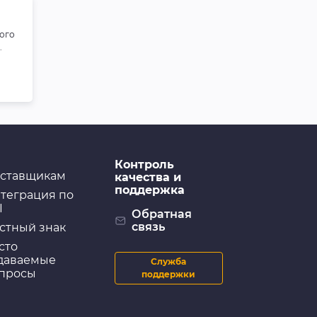
ого
.
Контроль
ставщикам
качества и
поддержка
теграция по
I
Обратная
связь
стный знак
сто
даваемые
Служба
просы
поддержки