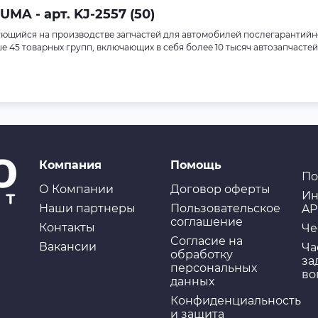
A - арт. KJ-2557 (50)
ющийся на производстве запчастей для автомобилей послегарантийн
45 товарных групп, включающих в себя более 10 тысяч автозапчастей
Компания
Помощь
По
О Компании
Договор оферты
Ин
Наши партнеры
Пользовательское
AP
соглашение
Контакты
Че
Cогласие на
Вакансии
Ча
обработку
за
персональных
во
данных
Конфиденциальность
и защита