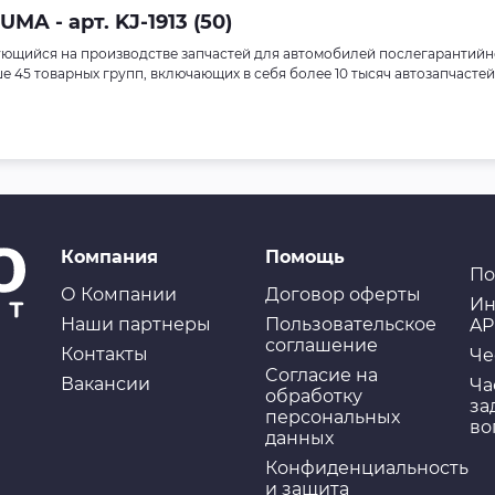
A - арт. KJ-1913 (50)
ющийся на производстве запчастей для автомобилей послегарантийн
45 товарных групп, включающих в себя более 10 тысяч автозапчастей
Компания
Помощь
По
О Компании
Договор оферты
Ин
Наши партнеры
Пользовательское
AP
соглашение
Контакты
Че
Cогласие на
Вакансии
Ча
обработку
за
персональных
во
данных
Конфиденциальность
и защита