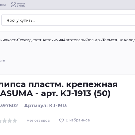
жки
жидкости
Техжидкости
Автохимия
Автотовары
Фильтры
Тормозные коло
алы
липса пластм. крепежная
ASUMA - арт. KJ-1913 (50)
 397602
Артикул: KJ-1913
В избранное
Нет отзывов