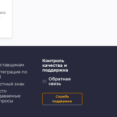
ого
.
Контроль
ставщикам
качества и
поддержка
теграция по
I
Обратная
связь
стный знак
сто
даваемые
Служба
просы
поддержки