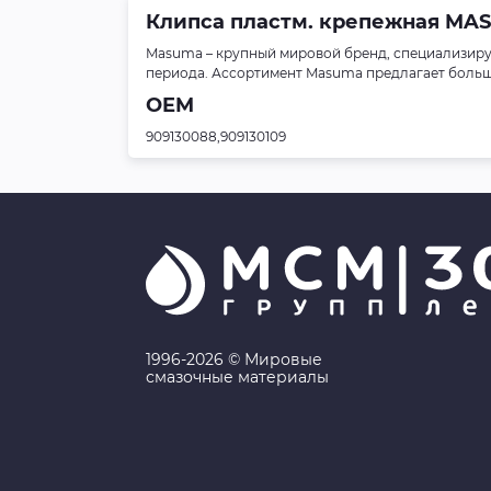
Клипса пластм. крепежная MASUM
Masuma – крупный мировой бренд, специализиру
периода. Ассортимент Masuma предлагает больше 
OEM
909130088,909130109
1996-2026 © Мировые
смазочные материалы