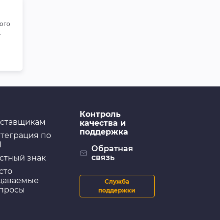
ого
.
Контроль
ставщикам
качества и
поддержка
теграция по
I
Обратная
связь
стный знак
сто
даваемые
Служба
просы
поддержки