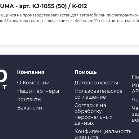
 - арт. KJ-1055 (50) / K-012
ющийся на производстве запчастей для автомобилей послегарантийн
45 товарных групп, включающих в себя более 10 тысяч автозапчастей
Компания
Помощь
По
О Компании
Договор оферты
Ин
Наши партнеры
Пользовательское
AP
соглашение
Контакты
Че
Cогласие на
Вакансии
Ча
обработку
за
персональных
во
данных
Конфиденциальность
и защита