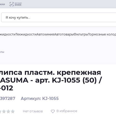
жки
жидкости
Техжидкости
Автохимия
Автотовары
Фильтры
Тормозные коло
алы
липса пластм. крепежная
ASUMA - арт. KJ-1055 (50) /
-012
 397287
Артикул: KJ-1055
В избранное
Нет отзывов