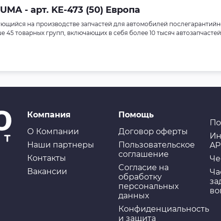
MA - арт. KE-473 (50) Европа
ющийся на производстве запчастей для автомобилей послегарантийн
45 товарных групп, включающих в себя более 10 тысяч автозапчастей
Компания
Помощь
По
О Компании
Договор оферты
Ин
Наши партнеры
Пользовательское
AP
соглашение
Контакты
Че
Cогласие на
Вакансии
Ча
обработку
за
персональных
во
данных
Конфиденциальность
и защита