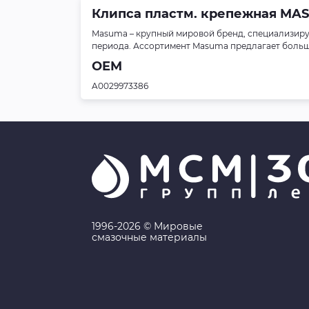
Клипса пластм. крепежная MASU
Masuma – крупный мировой бренд, специализиру
периода. Ассортимент Masuma предлагает больше 
OEM
A0029973386
1996-2026 © Мировые
смазочные материалы