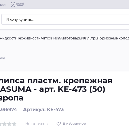
жки
жидкости
Техжидкости
Автохимия
Автотовары
Фильтры
Тормозные коло
алы
липса пластм. крепежная
ASUMA - арт. KE-473 (50)
вропа
 396974
Артикул: KE-473
В избранное
Нет отзывов