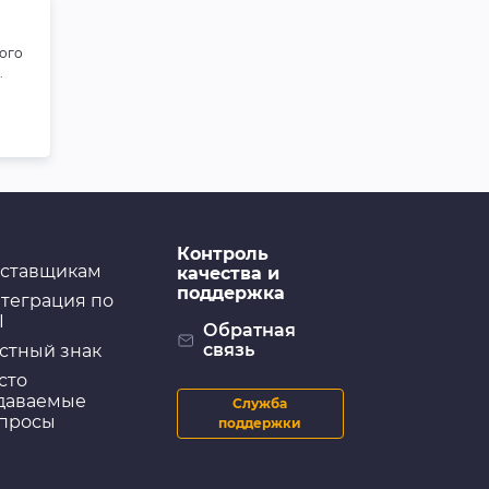
ого
.
Контроль
ставщикам
качества и
поддержка
теграция по
I
Обратная
связь
стный знак
сто
даваемые
Служба
просы
поддержки