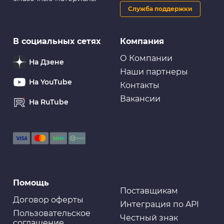
Служба поддержки
Для ремонта
В социальных сетях
Компания
Лента самовулканизирующаяся ABRO силиконовая,
черная
О Компании
На Дзене
Наши партнеры
На YouTube
Контакты
Вакансии
На RuTube
Для ремонта
Лента клейкая двусторонняя, 8 мм, 6 м
Для ремонта
Помощь
Лента клейкая двусторонняя, 40 мм, 1,5 м
Поставщикам
Договор оферты
Интеграция по API
Пользовательское
Честный знак
соглашение