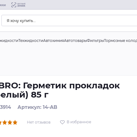
жки
жидкости
Техжидкости
Автохимия
Автотовары
Фильтры
Тормозные коло
BRO: Герметик прокладок
белый) 85 г
 3914
Артикул: 14-AB
В избранное
Нет отзывов