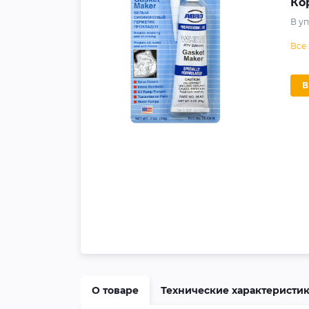
Ко
В у
Все
О товаре
Технические характеристи