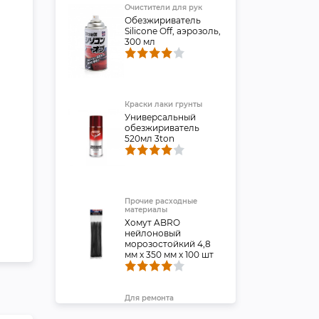
Очистители для рук
Обезжириватель
Silicone Off, аэрозоль,
300 мл
Краски лаки грунты
Универсальный
обезжириватель
520мл 3ton
Прочие расходные
материалы
Хомут ABRO
нейлоновый
морозостойкий 4,8
мм х 350 мм х 100 шт
Для ремонта
Лента клейкая