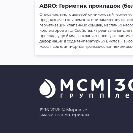
ABRO: Герметик прокладок (бел
Описание: многоцелевой силиконовый герметик п
предназначен для ремонта или замены почти все
герметизации клапанных крышек, масляных насос
коллекторов и т.д. Свойства: • предназначен для
прокладку до 6 мм; • сохраняет высокую эластич
деформации в ходе температурных циклов; • высо
масел, воды, антифриза, трансмиссионных жидкос
1996-2026 © Мировые
смазочные материалы