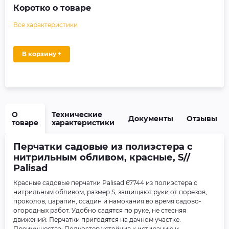
Коротко о товаре
Все характеристики
В корзину +
О
Технические
Документы
Отзывы
товаре
характеристики
Перчатки садовые из полиэстера с
нитрильным обливом, красные, S//
Palisad
Красные садовые перчатки Palisad 67744 из полиэстера с
нитрильным обливом, размер S, защищают руки от порезов,
проколов, царапин, ссадин и намокания во время садово-
огородных работ. Удобно садятся по руке, не стесняя
движений. Перчатки пригодятся на дачном участке.
Преимущества: Полиэстер устойчив к истиранию и