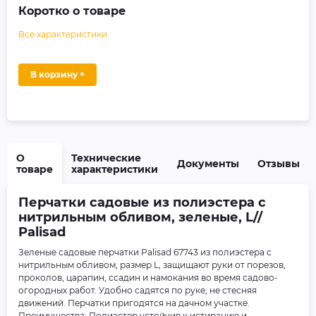
Коротко о товаре
Все характеристики
В корзину +
О
Технические
Документы
Отзывы
товаре
характеристики
Перчатки садовые из полиэстера с
нитрильным обливом, зеленые, L//
Palisad
Зеленые садовые перчатки Palisad 67743 из полиэстера с
нитрильным обливом, размер L, защищают руки от порезов,
проколов, царапин, ссадин и намокания во время садово-
огородных работ. Удобно садятся по руке, не стесняя
движений. Перчатки пригодятся на дачном участке.
Преимущества: Полиэстер устойчив к истиранию и